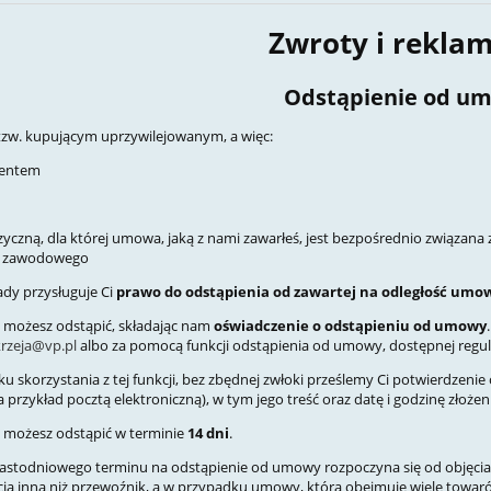
Zwroty i rekla
Odstąpienie od u
ś tzw. kupującym uprzywilejowanym, a więc:
mentem
zyczną, dla której umowa, jaką z nami zawarłeś, jest bezpośrednio związana z
u zawodowego
 ZIMMERIT PANTHER G
35082 ZIMMERIT PANTHER 
ady przysługuje Ci
prawo do odstąpienia od zawartej na odległość umo
for TAMIYA kit
Early, M.A.N Pattern
możesz odstąpić, składając nam
oświadczenie o odstąpieniu od umowy
rzeja@vp.pl
albo za pomocą funkcji odstąpienia od umowy, dostępnej regu
€59.12
€21.96
u skorzystania z tej funkcji, bez zbędnej zwłoki prześlemy Ci potwierdzen
 przykład pocztą elektroniczną), w tym jego treść oraz datę i godzinę złożen
add to cart
add to cart
możesz odstąpić w terminie
14 dni
.
nastodniowego terminu na odstąpienie od umowy rozpoczyna się od objęcia 
cią inną niż przewoźnik, a w przypadku umowy, która obejmuje wiele towarów