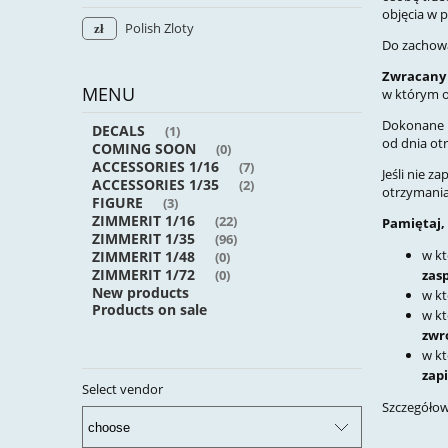
objęcia w p
Polish Zloty
Do zachowa
Zwracany 
MENU
w którym o
Dokonane p
DECALS
(1)
od dnia ot
COMING SOON
(0)
ACCESSORIES 1/16
(7)
Jeśli nie 
ACCESSORIES 1/35
(2)
otrzymania
FIGURE
(3)
ZIMMERIT 1/16
(22)
Pamiętaj,
ZIMMERIT 1/35
(96)
w kt
ZIMMERIT 1/48
(0)
ZIMMERIT 1/72
zas
(0)
New products
w kt
Products on sale
w kt
zwr
w kt
zap
Select vendor
Szczegółow