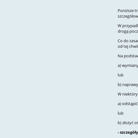
Poniższe t
szczegółow
W przypadk
drogą pocz
Co do zasa
od tej chwil
Na podstaw
a) wymian
lub
b) naprawy
W niektóry
a) odstąpi
lub
b) złożyć 
- szczegó