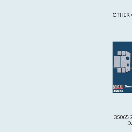
OTHER 
35065 
D