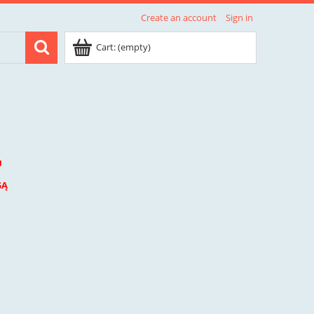
Create an account
Sign in
Cart:
(empty)
U
GĄ