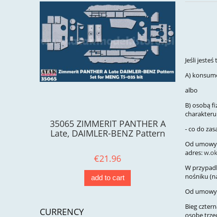
Jeśli jeste
A) konsu
albo
B) osobą fi
charakter
35065 ZIMMERIT PANTHER A
ZM-1605
- co do zas
Late, DAIMLER-BENZ Pattern
Od umowy 
adres:
w.ok
€21.96
W przypadk
nośniku (na
add to cart
Od umowy 
Bieg czter
CURRENCY
osobę trze