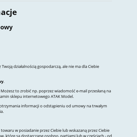
macje
mowy
 Twoją działalnością gospodarczą, ale nie ma dla Ciebie
A
ZM-1606 ZIMMERIT ELEFANT for
ZM-1622 
wy
.
HOBBEN kit
JAGDPANTHER Ea
(1/16 TR
. Możesz to zrobić np. poprzez wiadomość e-mail przesłaną na
lamin sklepu internetowego ATAK Model.
€56.92
€59
ie otrzymania informacji o odstąpieniu od umowy na trwałym
ia.
add to cart
notify of produ
towaru w posiadanie przez Ciebie lub wskazaną przez Ciebie
, które są dostarczane osobno, partiami lub w częściach - od