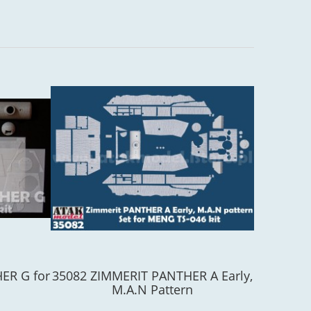
ER G for
35082 ZIMMERIT PANTHER A Early,
ZM-1606
M.A.N Pattern