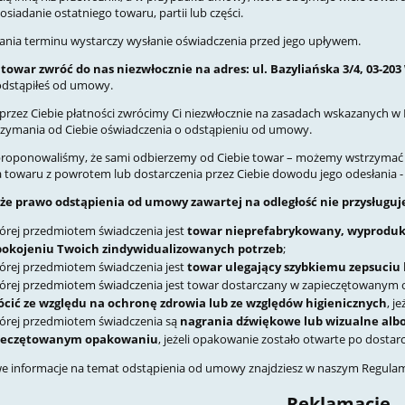
osiadanie ostatniego towaru, partii lub części.
nia terminu wystarczy wysłanie oświadczenia przed jego upływem.
towar zwróć do nas niezwłocznie na adres: ul. Bazyliańska 3/4, 03-20
dstąpiłeś od umowy.
rzez Ciebie płatności zwrócimy Ci niezwłocznie na zasadach wskazanych w Re
rzymania od Ciebie oświadczenia o odstąpieniu od umowy.
zaproponowaliśmy, że sami odbierzemy od Ciebie towar – możemy wstrzymać s
 towaru z powrotem lub dostarczenia przez Ciebie dowodu jego odesłania - w
 że prawo odstąpienia od umowy zawartej na odległość nie przysługuj
órej przedmiotem świadczenia jest
towar nieprefabrykowany, wyproduko
pokojeniu Twoich zindywidualizowanych potrzeb
;
órej przedmiotem świadczenia jest
towar ulegający szybkiemu zepsuciu
órej przedmiotem świadczenia jest towar dostarczany w zapieczętowanym
ócić ze względu na ochronę zdrowia lub ze względów higienicznych
, j
órej przedmiotem świadczenia są
nagrania dźwiękowe lub wizualne al
ieczętowanym opakowaniu
, jeżeli opakowanie zostało otwarte po dostar
e informacje na temat odstąpienia od umowy znajdziesz w naszym Regulam
Reklamacje