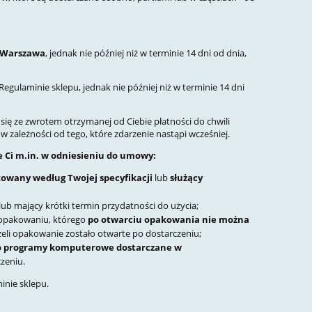
3 Warszawa
, jednak nie później niż w terminie 14 dni od dnia,
gulaminie sklepu, jednak nie później niż w terminie 14 dni
ię ze zwrotem otrzymanej od Ciebie płatności do chwili
 zależności od tego, które zdarzenie nastąpi wcześniej.
e Ci m.in. w odniesieniu do umowy:
wany według Twojej specyfikacji
lub
służący
lub mający krótki termin przydatności do użycia;
 opakowaniu, którego
po otwarciu opakowania nie można
eżeli opakowanie zostało otwarte po dostarczeniu;
bo programy komputerowe dostarczane w
czeniu.
inie sklepu.