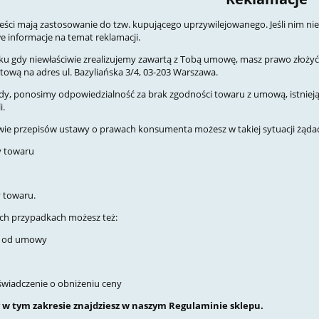
reści mają zastosowanie do tzw. kupującego uprzywilejowanego. Jeśli nim nie
e informacje na temat reklamacji.
u gdy niewłaściwie zrealizujemy zawartą z Tobą umowę, masz prawo złożyć re
tową na adres ul. Bazyliańska 3/4, 03-203 Warszawa.
dy, ponosimy odpowiedzialność za brak zgodności towaru z umową, istniejąc
i.
ie przepisów ustawy o prawach konsumenta możesz w takiej sytuacji żądać
y towaru
 towaru.
ch przypadkach możesz też:
ć od umowy
oświadczenie o obniżeniu ceny
ły w tym zakresie znajdziesz w naszym Regulaminie sklepu.